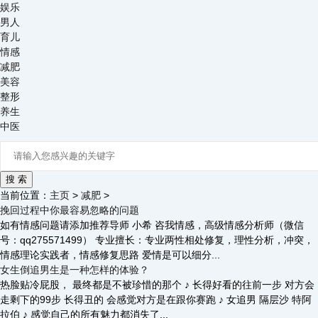
娱乐
男人
育儿
情感
减肥
美容
整形
养生
中医
当前位置：
主页
>
减肥
>
挽回过程中你最容易忽略的问题
如有情感问题请添加推荐导师 小希 咨我情感，高级情感分析师（微信
号：qq275571499） 专业擅长：专业两性相处修复，理性分析，冲突，
情感理论实践者，情感修复思路 爱情是可以细分...
女生倒追男生是一种怎样的体验？
热脸贴冷屁股， 最终都是不被珍惜的那个 ♪ 长得好看的往前一步 对方会
走剩下的99步 长得丑的 会感觉对方是在跟你赛跑 ♪ 女追男 隔层沙 特阿
拉伯 ♪ 感觉自己的所有魅力都消失了...