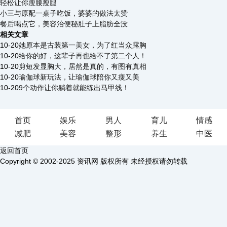
轻松让你瘦腰瘦腿
小三与原配一桌子吃饭，婆婆的做法太赞
餐后喝点它，美容治便秘肚子上脂肪全没
相关文章
10-20
她原本是古装第一美女，为了红当众露胸
10-20
给你的好，这辈子再也给不了第二个人！
10-20
剪短发显胸大，居然是真的，有图有真相
10-20
瑜伽球新玩法，让瑜伽球陪你又瘦又美
10-20
9个动作让你躺着就能练出马甲线！
首页
娱乐
男人
育儿
情感
减肥
美容
整形
养生
中医
返回首页
Copyright © 2002-2025 资讯网 版权所有 未经授权请勿转载