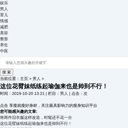
娱乐
男人
育儿
情感
减肥
美容
整形
养生
中医
当前位置：
主页
>
男人
>
这位花臂妹纸练起瑜伽来也是帅到不行！
时间：2019-10-20 13:21 | 栏目：
男人
| 点击：
次
点击 享瘦就瘦好身材，关注最具影响力的瘦身知识平台
您可能感兴趣的文章:
将两件旧衣服这样改造，时髦还不花一分
这位花臂妹纸练起瑜伽来也是帅到不行！